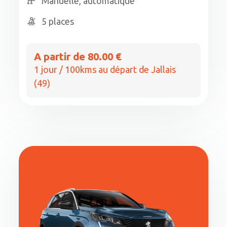
Manuelle, automatique
5 places
A partir de 80.00 €
1 jour / 100kms au départ de Jallais
(49)